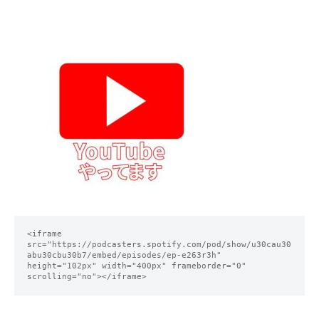
<iframe 
src="https://podcasters.spotify.com/pod/show/u30cau30
abu30cbu30b7/embed/episodes/ep-e263r3h" 
height="102px" width="400px" frameborder="0" 
scrolling="no"></iframe>