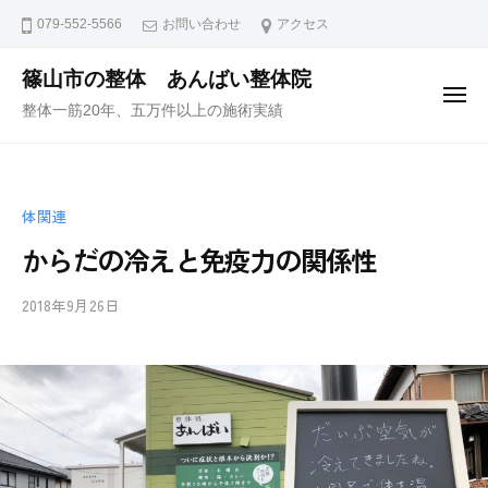
ュ
コ
ー
079-552-5566
お問い合わせ
アクセス
ン
テ
篠山市の整体 あんばい整体院
メ
ン
整体一筋20年、五万件以上の施術実績
ニ
ュ
ツ
ー
へ
ス
体関連
キ
ッ
からだの冷えと免疫力の関係性
プ
2018年9月26日
b
/
y
0
i
件
i
の
-
コ
a
メ
n
ン
b
ト