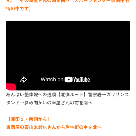
ん） その車屋さんの角を南へ（スポーツセンター東側住宅
街の中です）
あんばい整体院への道順【北側ルート】警察署→ガソリンス
タンド→斜め向かいの車屋さんの前を南へ
【目印２・南側から】
東岡屋の栗山米穀店さんから住宅街の中を北へ