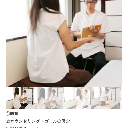
約
2024
年
1
月
25
日
by
ii-
anbai
①問診
②カウンセリング・ゴールの設定