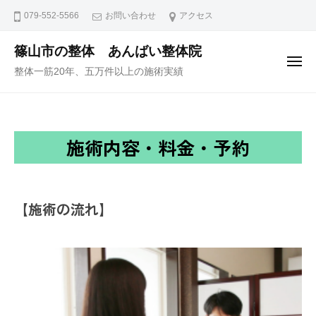
ュ
コ
ー
079-552-5566
お問い合わせ
アクセス
ン
テ
篠山市の整体 あんばい整体院
メ
ン
整体一筋20年、五万件以上の施術実績
ニ
ュ
ツ
ー
へ
ス
施
施術内容・料金・予約
キ
ッ
術
プ
内
【施術の流れ】
容・
料
金・
予