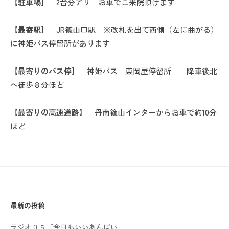
【駐車場】
2台分アリ お車でご来院頂けます
【最寄駅】
JR篠山口駅 ※改札を出て西側（左に曲がる）
に神姫バス停留所があります
【最寄りのバス停】
神姫バス 東岡屋停留所 降車後北
へ徒歩８分ほど
【最寄りの高速道路】
丹南篠山インターからお車で約10分
ほど
最新の投稿
ラジオ０５「今日もいいあんばい」