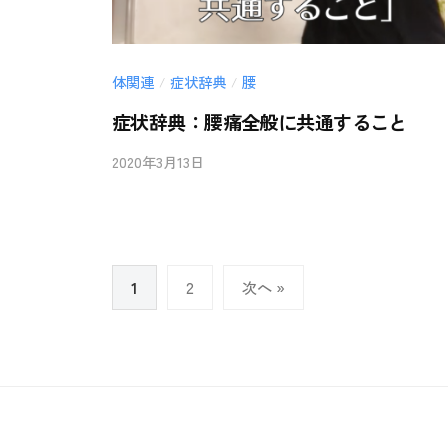
体関連
症状辞典
腰
/
/
症状辞典：腰痛全般に共通すること
2020年3月13日
b
/
y
0
i
件
i
の
-
コ
投
1
2
次へ »
a
メ
稿
n
ン
の
b
ト
a
ペ
i
ー
ジ