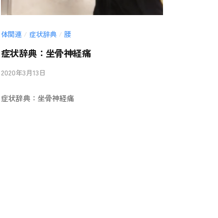
体関連
症状辞典
腰
/
/
症状辞典：坐骨神経痛
2020年3月13日
b
/
y
0
症状辞典：坐骨神経痛
i
件
i
の
-
コ
a
メ
n
ン
b
ト
a
i