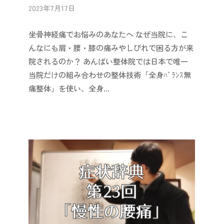
2023年7月17日
b
/
y
0
坐骨神経痛でお悩みのあなたへ なぜ当院に、こ
i
件
i
の
んなにも肩・腰・膝の痛みやしびれで困る方が来
-
コ
院されるのか？ あんばい整体院では日本で唯一
a
メ
当院だけの組み合わせの整体技術「全身ﾊﾞﾗﾝｽ無
n
ン
痛整体」を使い、全身...
b
ト
a
i