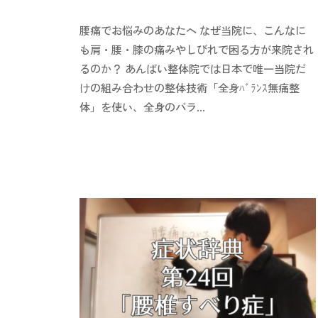
y
0
腰痛でお悩みのあなたへ なぜ当院に、こんなに
i
件
i
の
も肩・腰・膝の痛みやしびれで困る方が来院され
-
コ
るのか？ あんばい整体院では日本で唯一当院だ
a
メ
けの組み合わせの整体技術「全身ﾊﾞﾗﾝｽ無痛整
n
ン
体」を使い、全身のバラ...
b
ト
a
i