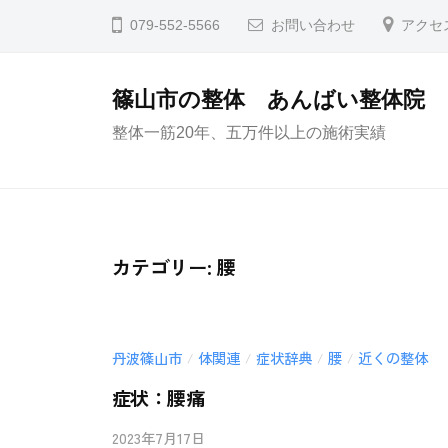
コ
079-552-5566
お問い合わせ
アクセ
ン
テ
篠山市の整体 あんばい整体院
ン
整体一筋20年、五万件以上の施術実績
ツ
へ
ス
キ
ッ
カテゴリー:
腰
プ
丹波篠山市
体関連
症状辞典
腰
近くの整体
/
/
/
/
症状：腰痛
2023年7月17日
b
/