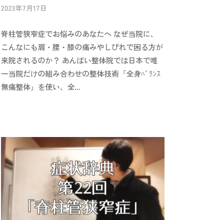
2023年7月17日
b
/
y
0
脊柱管狭窄症でお悩みのあなたへ なぜ当院に、
i
件
i
の
こんなにも肩・腰・膝の痛みやしびれで困る方が
-
コ
来院されるのか？ あんばい整体院では日本で唯
a
メ
一当院だけの組み合わせの整体技術「全身ﾊﾞﾗﾝｽ
n
ン
無痛整体」を使い、全...
b
ト
a
i