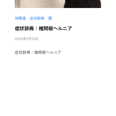
体関連
症状辞典
腰
/
/
症状辞典：椎間板ヘルニア
2020年3月13日
b
/
y
0
症状辞典：椎間板ヘルニア
i
件
i
の
-
コ
a
メ
n
ン
b
ト
a
i