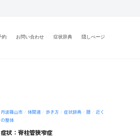
予約
お問い合わせ
症状辞典
隠しぺージ
丹波篠山市
体関連
歩き方
症状辞典
腰
近く
/
/
/
/
/
の整体
症状：脊柱管狭窄症