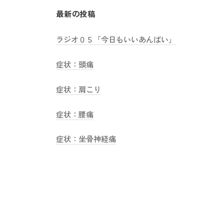
送
最新の投稿
り
ラジオ０５「今日もいいあんばい」
症状：頭痛
症状：肩こり
症状：腰痛
症状：坐骨神経痛