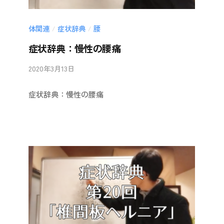
体関連
症状辞典
腰
/
/
症状辞典：慢性の腰痛
2020年3月13日
b
/
y
0
症状辞典：慢性の腰痛
i
件
i
の
-
コ
a
メ
n
ン
b
ト
a
i