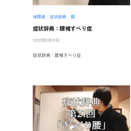
体関連
症状辞典
腰
/
/
症状辞典：腰椎すべり症
2020年3月13日
b
/
y
0
症状辞典：腰椎すべり症
i
件
i
の
-
コ
a
メ
n
ン
b
ト
a
i