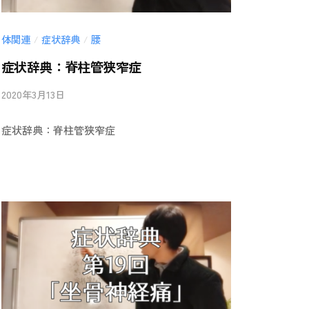
体関連
症状辞典
腰
/
/
症状辞典：脊柱管狭窄症
2020年3月13日
b
/
y
0
症状辞典：脊柱管狭窄症
i
件
i
の
-
コ
a
メ
n
ン
b
ト
a
i