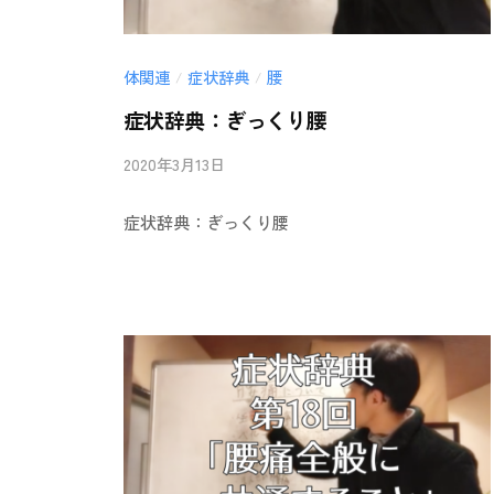
体関連
症状辞典
腰
/
/
症状辞典：ぎっくり腰
2020年3月13日
b
/
y
0
症状辞典：ぎっくり腰
i
件
i
の
-
コ
a
メ
n
ン
b
ト
a
i