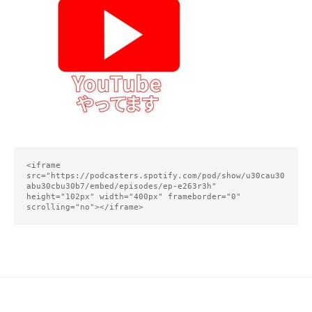
<iframe 
src="https://podcasters.spotify.com/pod/show/u30cau30
abu30cbu30b7/embed/episodes/ep-e263r3h" 
height="102px" width="400px" frameborder="0" 
scrolling="no"></iframe>