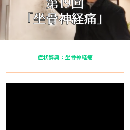
a
i
症状辞典：坐骨神経痛