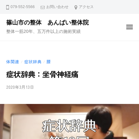
ュ
コ
ー
079-552-5566
お問い合わせ
アクセス
ン
テ
篠山市の整体 あんばい整体院
メ
ン
整体一筋20年、五万件以上の施術実績
ニ
ュ
ツ
ー
へ
ス
体関連
症状辞典
腰
/
/
キ
ッ
症状辞典：坐骨神経痛
プ
2020年3月13日
b
/
y
0
i
件
i
の
-
コ
a
メ
n
ン
b
ト