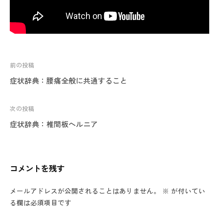
投
前の投稿
稿
症状辞典：腰痛全般に共通すること
ナ
ビ
次の投稿
ゲ
症状辞典：椎間板ヘルニア
ー
シ
ョ
コメントを残す
ン
メールアドレスが公開されることはありません。
※
が付いてい
る欄は必須項目です