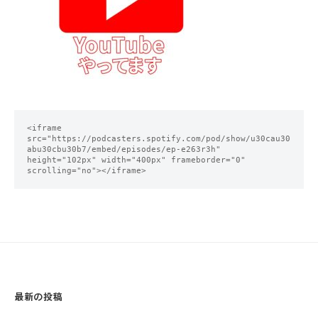
<iframe 
src="https://podcasters.spotify.com/pod/show/u30cau30
abu30cbu30b7/embed/episodes/ep-e263r3h" 
height="102px" width="400px" frameborder="0" 
scrolling="no"></iframe>
最新の投稿