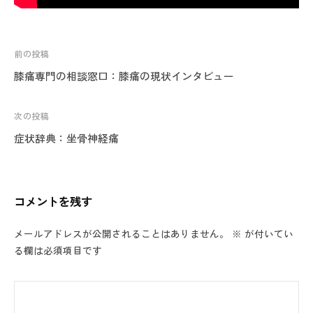
投
前の投稿
稿
膝痛専門の相談窓口：膝痛の現状インタビュー
ナ
ビ
次の投稿
ゲ
症状辞典：坐骨神経痛
ー
シ
ョ
コメントを残す
ン
メールアドレスが公開されることはありません。
※
が付いてい
る欄は必須項目です