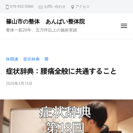
ュ
コ
ー
079-552-5566
お問い合わせ
アクセス
ン
テ
篠山市の整体 あんばい整体院
メ
ン
整体一筋20年、五万件以上の施術実績
ニ
ュ
ツ
ー
へ
ス
体関連
症状辞典
腰
/
/
キ
ッ
症状辞典：腰痛全般に共通すること
プ
2020年3月13日
b
/
y
0
i
件
i
の
-
コ
a
メ
n
ン
b
ト