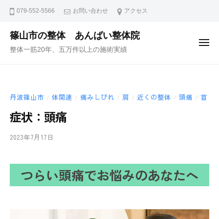
ュ
コ
ー
079-552-5566
お問い合わせ
アクセス
ン
テ
篠山市の整体 あんばい整体院
メ
ン
整体一筋20年、五万件以上の施術実績
ニ
ュ
ツ
ー
へ
ス
丹波篠山市
体関連
痛みしびれ
肩
近くの整体
頭痛
首
/
/
/
/
/
/
キ
ッ
症状：頭痛
プ
2023年7月17日
b
/
y
0
i
件
つらい頭痛でお悩みのあなたへ
i
の
-
コ
a
メ
n
ン
b
ト