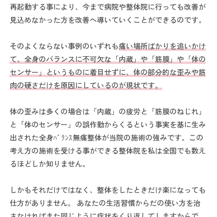
再起動する事により、今まで病院や整体院に行っても改善が
見込めなかった方を改善へ導いていくことができるのです。
そのよくならない事例のいずれも
痛い場所ばかりを追いかけ
て、全身のバランスに不可欠な「内蔵」や「筋膜」や「体の
センサー」というものに着目せずに、体の
部分的な
歪みや筋
肉の硬さだけを原因にしているのが現状です。
体の歪みは多くの場合は「内蔵」の疲労と「筋膜のねじれ」
と「体のセンサー」の誤作動からくるという事実を基に生み
出された全身ﾊﾞﾗﾝｽ無痛整体が当院の施術の強みです。この
考え方の施術を受ける事ができる整体院を私は全国でも数え
るほどしか知りません。
しかもそれだけではなく、整体をしたときだけ楽になっても
仕方がありません。 あなたの生活習慣からだの使い方を治
さなければまた同じように症状をくり返してしますからで