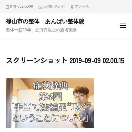
ュ
コ
ー
079-552-5566
お問い合わせ
アクセス
ン
テ
篠山市の整体 あんばい整体院
メ
ン
整体一筋20年、五万件以上の施術実績
ニ
ュ
ツ
ー
へ
ス
スクリーンショット 2019-09-09 02.00.15
キ
ッ
プ