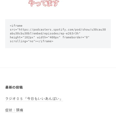
<iframe 
src="https://podcasters.spotify.com/pod/show/u30cau30
abu30cbu30b7/embed/episodes/ep-e263r3h" 
height="102px" width="400px" frameborder="0" 
scrolling="no"></iframe>
最新の投稿
ラジオ０５「今日もいいあんばい」
症状：頭痛