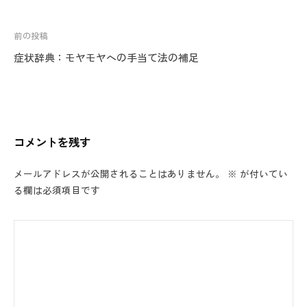
投
前の投稿
稿
症状辞典：モヤモヤへの手当て法の補足
ナ
ビ
ゲ
ー
コメントを残す
シ
ョ
メールアドレスが公開されることはありません。
※
が付いてい
ン
る欄は必須項目です