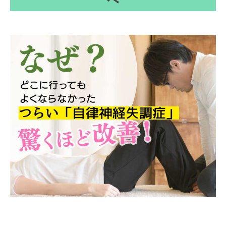
篠
山
市
の
自
律
神
経
で
お
悩
み