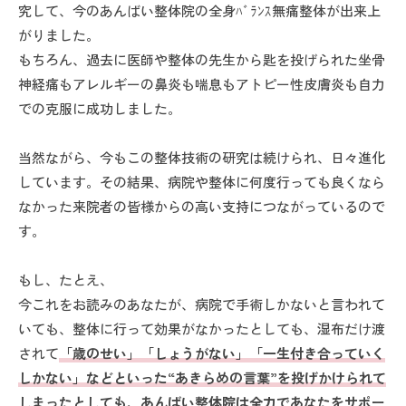
究して、今のあんばい整体院の全身ﾊﾞﾗﾝｽ無痛整体が出来上
がりました。
もちろん、過去に医師や整体の先生から匙を投げられた坐骨
神経痛もアレルギーの鼻炎も喘息もアトピー性皮膚炎も自力
での克服に成功しました。
当然ながら、今もこの整体技術の研究は続けられ、日々進化
しています。その結果、病院や整体に何度行っても良くなら
なかった来院者の皆様からの高い支持につながっているので
す。
もし、たとえ、
今これをお読みのあなたが、病院で手術しかないと言われて
いても、整体に行って効果がなかったとしても、湿布だけ渡
されて
「歳のせい」「しょうがない」「一生付き合っていく
しかない」などといった“あきらめの言葉”を投げかけられて
しまったとしても、あんばい整体院は全力であなたをサポー