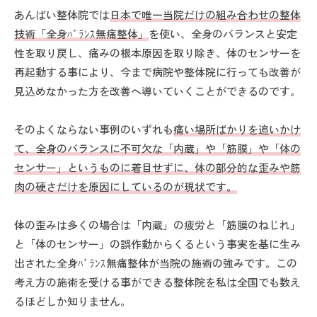
あんばい整体院では
日本で唯一当院だけの組み合わせの整体
技術「全身ﾊﾞﾗﾝｽ無痛整体」
を使い、全身のバランスと安定
性を取り戻し、痛みの根本原因を取り除き、体のセンサーを
再起動する事により、今まで病院や整体院に行っても改善が
見込めなかった方を改善へ導いていくことができるのです。
そのよくならない事例のいずれも
痛い場所ばかりを追いかけ
て、全身のバランスに不可欠な「内蔵」や「筋膜」や「体の
センサー」というものに着目せずに、体の
部分的な
歪みや筋
肉の硬さだけを原因にしているのが現状です。
体の歪みは多くの場合は「内蔵」の疲労と「筋膜のねじれ」
と「体のセンサー」の誤作動からくるという事実を基に生み
出された全身ﾊﾞﾗﾝｽ無痛整体が当院の施術の強みです。この
考え方の施術を受ける事ができる整体院を私は全国でも数え
るほどしか知りません。