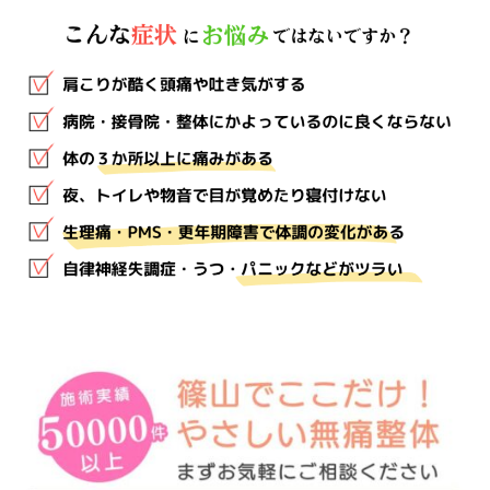
の
あ
な
た
へ
2023
年
11
月
19
日
by
ii-
anbai