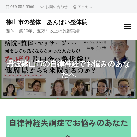
ュ
コ
ー
079-552-5566
お問い合わせ
アクセス
ン
テ
篠山市の整体 あんばい整体院
メ
ン
整体一筋20年、五万件以上の施術実績
ニ
ュ
ツ
ー
へ
ス
キ
丹波篠山市の自律神経でお悩みのあな
ッ
たへ
プ
丹
自律神経失調症でお悩みのあなた
波
へ