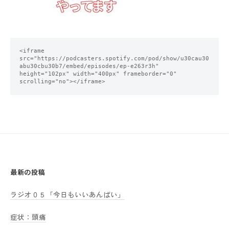
<iframe 
src="https://podcasters.spotify.com/pod/show/u30cau30
abu30cbu30b7/embed/episodes/ep-e263r3h" 
height="102px" width="400px" frameborder="0" 
scrolling="no"></iframe>
最新の投稿
ラジオ０５「今日もいいあんばい」
症状：頭痛