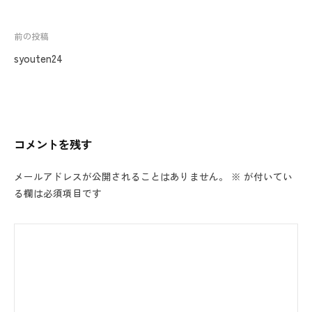
投
前の投稿
稿
syouten24
ナ
ビ
ゲ
ー
コメントを残す
シ
ョ
メールアドレスが公開されることはありません。
※
が付いてい
ン
る欄は必須項目です