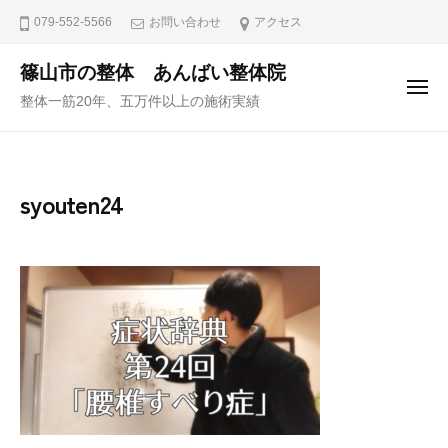
ュ
コ
ー
079-552-5566
お問い合わせ
アクセス
ン
テ
篠山市の整体 あんばい整体院
メ
ン
整体一筋20年、五万件以上の施術実績
ニ
ュ
ツ
ー
へ
ス
syouten24
キ
ッ
プ