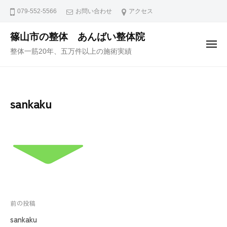
ュ
コ
ー
079-552-5566
お問い合わせ
アクセス
ン
テ
篠山市の整体 あんばい整体院
メ
ン
整体一筋20年、五万件以上の施術実績
ニ
ュ
ツ
ー
へ
ス
sankaku
キ
ッ
プ
投
前の投稿
稿
sankaku