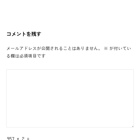
ナ
ビ
ゲ
ー
コメントを残す
シ
ョ
メールアドレスが公開されることはありません。
※
が付いてい
ン
る欄は必須項目です