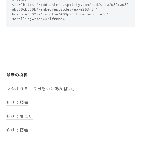
<iframe 
src="https://podcasters.spotify.com/pod/show/u30cau30
abu30cbu30b7/embed/episodes/ep-e263r3h" 
height="102px" width="400px" frameborder="0" 
scrolling="no"></iframe>
最新の投稿
ラジオ０５「今日もいいあんばい」
症状：頭痛
症状：肩こり
症状：腰痛