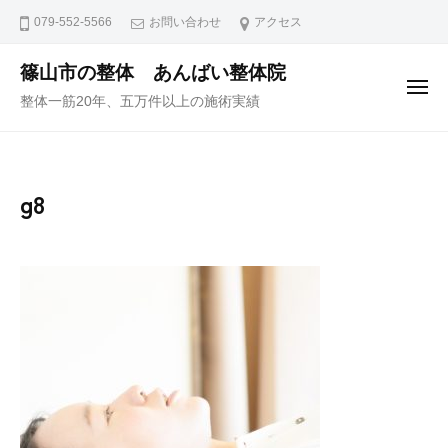
ュ
コ
ー
079-552-5566
お問い合わせ
アクセス
ン
テ
篠山市の整体 あんばい整体院
メ
ン
整体一筋20年、五万件以上の施術実績
ニ
ュ
ツ
ー
へ
ス
g8
キ
ッ
プ