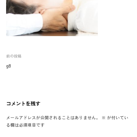
投
前の投稿
稿
g8
ナ
ビ
ゲ
ー
コメントを残す
シ
ョ
メールアドレスが公開されることはありません。
※
が付いてい
ン
る欄は必須項目です