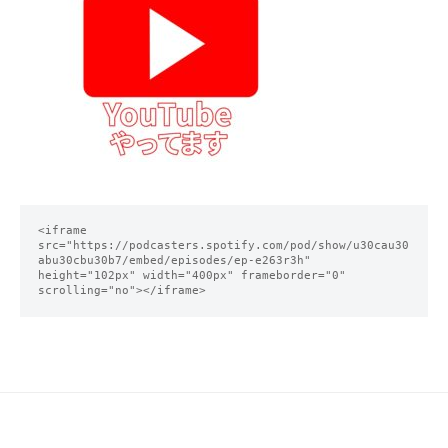
<iframe 
src="https://podcasters.spotify.com/pod/show/u30cau30
abu30cbu30b7/embed/episodes/ep-e263r3h" 
height="102px" width="400px" frameborder="0" 
scrolling="no"></iframe>