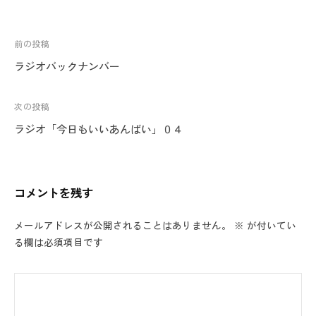
a
i
投
前の投稿
稿
ラジオバックナンバー
ナ
ビ
次の投稿
ゲ
ラジオ「今日もいいあんばい」０４
ー
シ
ョ
コメントを残す
ン
メールアドレスが公開されることはありません。
※
が付いてい
る欄は必須項目です