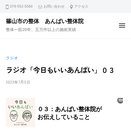
ュ
コ
ー
079-552-5566
お問い合わせ
アクセス
ン
テ
篠山市の整体 あんばい整体院
メ
ン
整体一筋20年、五万件以上の施術実績
ニ
ュ
ツ
ー
へ
ス
ラジオ
キ
ッ
ラジオ「今日もいいあんばい」０３
プ
2023年7月5日
b
/
y
0
i
件
i
の
-
コ
a
メ
n
ン
b
ト