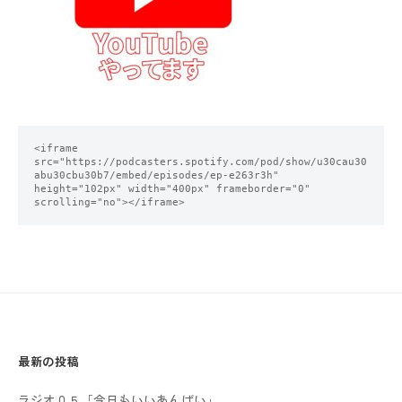
<iframe 
src="https://podcasters.spotify.com/pod/show/u30cau30
abu30cbu30b7/embed/episodes/ep-e263r3h" 
height="102px" width="400px" frameborder="0" 
scrolling="no"></iframe>
最新の投稿
ラジオ０５「今日もいいあんばい」