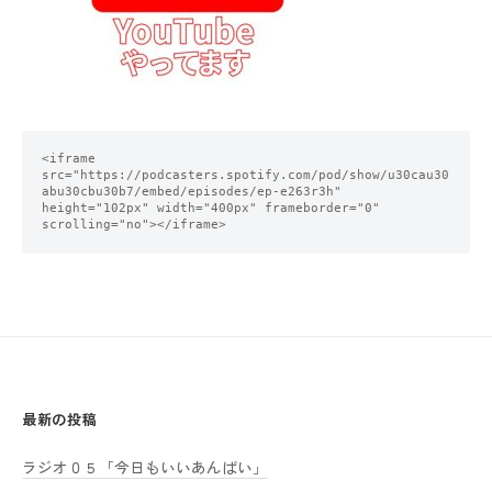
<iframe 
src="https://podcasters.spotify.com/pod/show/u30cau30
abu30cbu30b7/embed/episodes/ep-e263r3h" 
height="102px" width="400px" frameborder="0" 
scrolling="no"></iframe>
最新の投稿
ラジオ０５「今日もいいあんばい」