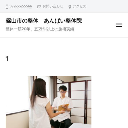
ュ
コ
ー
079-552-5566
お問い合わせ
アクセス
ン
テ
篠山市の整体 あんばい整体院
メ
ン
整体一筋20年、五万件以上の施術実績
ニ
ュ
ツ
ー
へ
ス
1
キ
ッ
プ