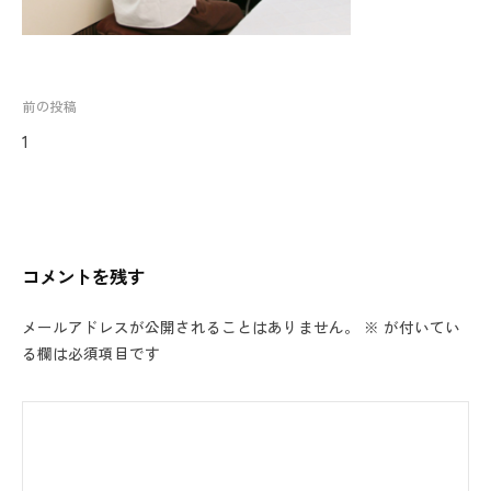
投
前の投稿
稿
1
ナ
ビ
ゲ
ー
コメントを残す
シ
ョ
メールアドレスが公開されることはありません。
※
が付いてい
ン
る欄は必須項目です