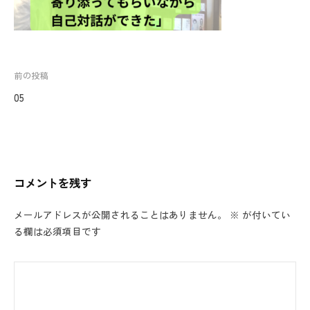
投
前の投稿
稿
05
ナ
ビ
ゲ
ー
コメントを残す
シ
ョ
メールアドレスが公開されることはありません。
※
が付いてい
ン
る欄は必須項目です