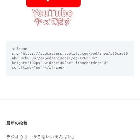
<iframe 
src="https://podcasters.spotify.com/pod/show/u30cau30
abu30cbu30b7/embed/episodes/ep-e263r3h" 
height="102px" width="400px" frameborder="0" 
scrolling="no"></iframe>
最新の投稿
ラジオ０５「今日もいいあんばい」