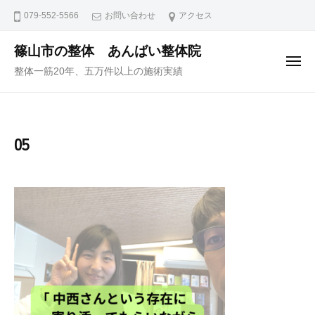
ュ
コ
ー
079-552-5566
お問い合わせ
アクセス
ン
テ
篠山市の整体 あんばい整体院
メ
ン
整体一筋20年、五万件以上の施術実績
ニ
ュ
ツ
ー
へ
ス
05
キ
ッ
プ