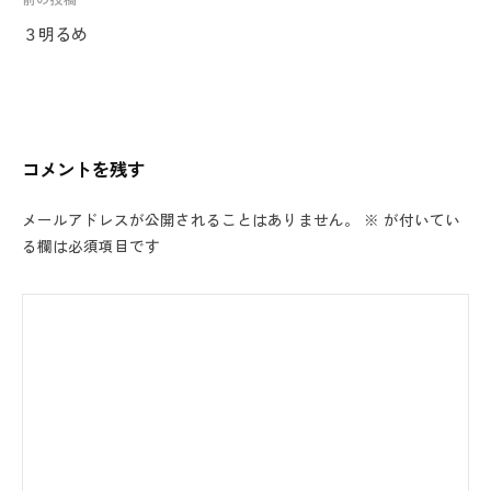
投
稿
３明るめ
ナ
ビ
ゲ
ー
コメントを残す
シ
ョ
メールアドレスが公開されることはありません。
※
が付いてい
ン
る欄は必須項目です