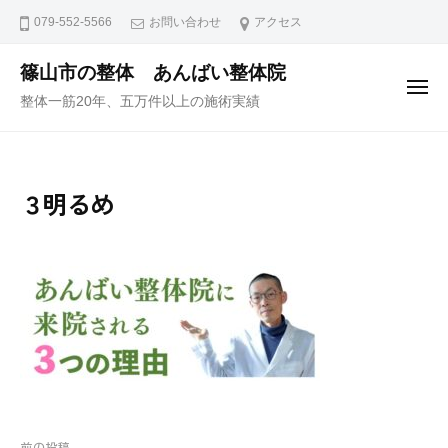
ュ
コ
ー
079-552-5566
お問い合わせ
アクセス
ン
テ
篠山市の整体 あんばい整体院
メ
ン
整体一筋20年、五万件以上の施術実績
ニ
ュ
ツ
ー
へ
ス
３明るめ
キ
ッ
プ
前の投稿