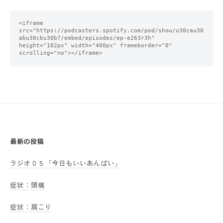
<iframe 
src="https://podcasters.spotify.com/pod/show/u30cau30
abu30cbu30b7/embed/episodes/ep-e263r3h" 
height="102px" width="400px" frameborder="0" 
scrolling="no"></iframe>
最新の投稿
ラジオ０５「今日もいいあんばい」
症状：頭痛
症状：肩こり