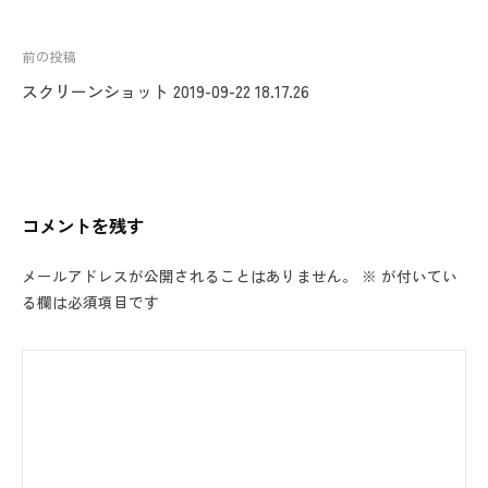
投
前の投稿
稿
スクリーンショット 2019-09-22 18.17.26
ナ
ビ
ゲ
ー
コメントを残す
シ
ョ
メールアドレスが公開されることはありません。
※
が付いてい
ン
る欄は必須項目です