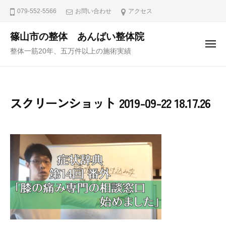
ュ
コ
ー
079-552-5566
お問い合わせ
アクセス
ン
テ
篠山市の整体 あんばい整体院
メ
ン
整体一筋20年、五万件以上の施術実績
ニ
ュ
ツ
ー
へ
ス
スクリーンショット 2019-09-22 18.17.26
キ
ッ
プ