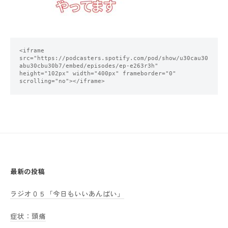
<iframe 
src="https://podcasters.spotify.com/pod/show/u30cau30
abu30cbu30b7/embed/episodes/ep-e263r3h" 
height="102px" width="400px" frameborder="0" 
scrolling="no"></iframe>
最新の投稿
ラジオ０５「今日もいいあんばい」
症状：頭痛