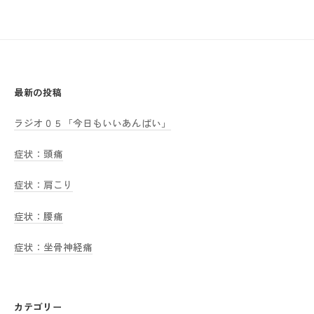
a
メ
n
ン
b
ト
a
i
最新の投稿
ラジオ０５「今日もいいあんばい」
症状：頭痛
症状：肩こり
症状：腰痛
症状：坐骨神経痛
カテゴリー