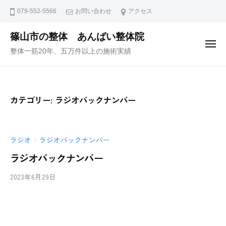
ュ
コ
ー
079-552-5566
お問い合わせ
アクセス
ン
テ
篠山市の整体 あんばい整体院
メ
ン
整体一筋20年、五万件以上の施術実績
ニ
ュ
ツ
ー
へ
ス
カテゴリー:
ラジオバックナンバー
キ
ッ
プ
ラジオ
ラジオバックナンバー
/
ラジオバックナンバー
2023年6月29日
b
/
y
0
i
件
i
の
-
コ